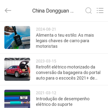
2026
Dongguan
Kaimiao
China Dongguan Kaimiao Electronic Technology Co., Ltd notícias da empresa
Electronic
Technology
Co.,
Ltd.
CASA
All
Rights
2024-08-21
Reserved.
Alimenta o teu estilo: As mais
PRODUTOS
legais chaves de carro para
motoristas
SOBRE
2023-03-15
NÓS
Retrofit elétrico motorizado da
conversão da bagageira do portal
auto para o escocês 2021+ de
EXCURSÃO
Toyota
DA
2021-03-12
FÁBRICA
Introdução de desempenho
elétrico do suporte