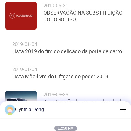
2019-05-31
DO
OBSERVAÇÃO NA SUBSTITUIÇÃO
SITE
DO LOGOTIPO
PRIVACY
2019-01-04
POLICY
Lista 2019 do fim do delicado da porta de carro
2019-01-04
Lista Mão-livre do Liftgate do poder 2019
2018-08-28
A instalação do elevador bonde da
bagageira para Buick GL8
Cynthia Deng
12:50 PM