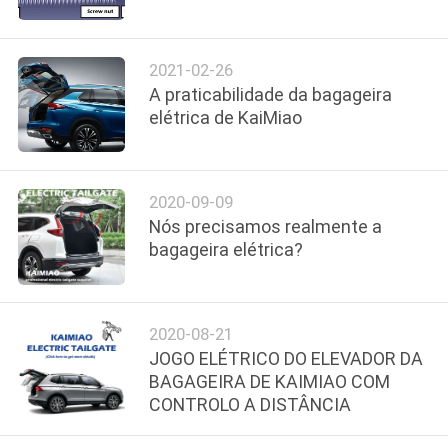
CONTROLE
DA
2021-02-26
QUALIDADE
A praticabilidade da bagageira
elétrica de KaiMiao
CONTACTE-
NOS
2020-09-09
Nós precisamos realmente a
NOTÍCIA
bagageira elétrica?
PEÇA
2020-08-21
UMAS
JOGO ELÉTRICO DO ELEVADOR DA
CITAÇÕES
BAGAGEIRA DE KAIMIAO COM
CONTROLO A DISTÂNCIA
MAPA